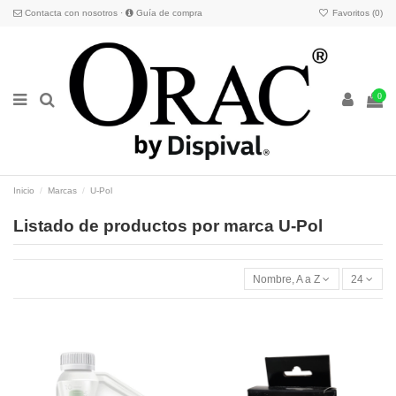
Contacta con nosotros
·
Guía de compra
Favoritos (
0
)
0
Inicio
Marcas
U-Pol
Listado de productos por marca U-Pol
Nombre, A a Z
24