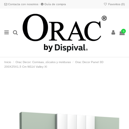
Contacta con nosotros
·
Guía de compra
Favoritos (
0
)
0
Inicio
Orac Decor: Cornisas, zócalos y molduras
Orac Decor Panel 3D
200X25X1,5 Cm W114 Valley Xl