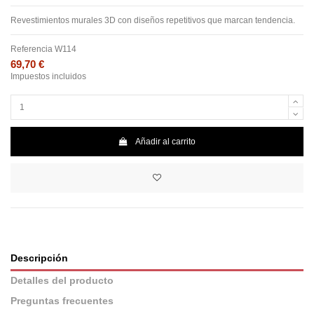
Revestimientos murales 3D con diseños repetitivos que marcan tendencia.
Referencia
W114
69,70 €
Impuestos incluidos
Añadir al carrito
Descripción
Detalles del producto
Preguntas frecuentes