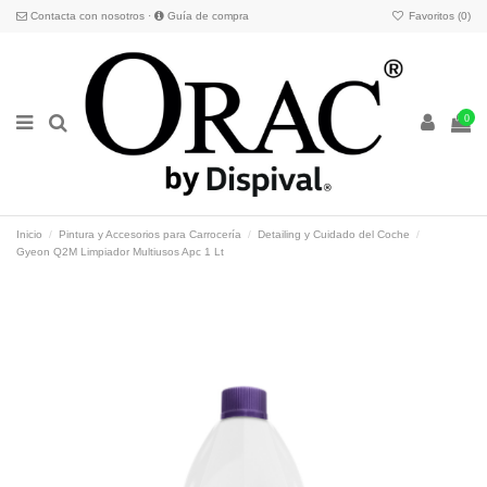
Contacta con nosotros
·
Guía de compra
Favoritos (
0
)
0
Inicio
Pintura y Accesorios para Carrocería
Detailing y Cuidado del Coche
Gyeon Q2M Limpiador Multiusos Apc 1 Lt