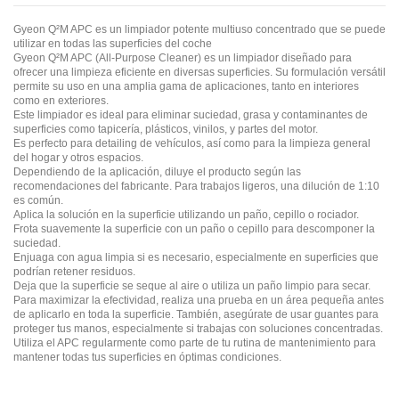
Gyeon Q²M APC es un limpiador potente multiuso concentrado que se puede
utilizar en todas las superficies del coche
Gyeon Q²M APC (All-Purpose Cleaner) es un limpiador diseñado para
ofrecer una limpieza eficiente en diversas superficies. Su formulación versátil
permite su uso en una amplia gama de aplicaciones, tanto en interiores
como en exteriores.
Este limpiador es ideal para eliminar suciedad, grasa y contaminantes de
superficies como tapicería, plásticos, vinilos, y partes del motor.
Es perfecto para detailing de vehículos, así como para la limpieza general
del hogar y otros espacios.
Dependiendo de la aplicación, diluye el producto según las
recomendaciones del fabricante. Para trabajos ligeros, una dilución de 1:10
es común.
Aplica la solución en la superficie utilizando un paño, cepillo o rociador.
Frota suavemente la superficie con un paño o cepillo para descomponer la
suciedad.
Enjuaga con agua limpia si es necesario, especialmente en superficies que
podrían retener residuos.
Deja que la superficie se seque al aire o utiliza un paño limpio para secar.
Para maximizar la efectividad, realiza una prueba en un área pequeña antes
de aplicarlo en toda la superficie. También, asegúrate de usar guantes para
proteger tus manos, especialmente si trabajas con soluciones concentradas.
Utiliza el APC regularmente como parte de tu rutina de mantenimiento para
mantener todas tus superficies en óptimas condiciones.