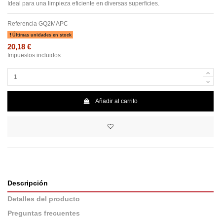
Ideal para una limpieza eficiente en diversas superficies.
Referencia
GQ2MAPC
Últimas unidades en stock
20,18 €
Impuestos incluidos
Añadir al carrito
Descripción
Detalles del producto
Preguntas frecuentes