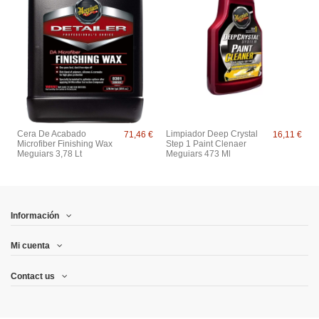
Cera De Acabado
Limpiador Deep Crystal
71,46 €
16,11 €
Microfiber Finishing Wax
Step 1 Paint Clenaer
Meguiars 3,78 Lt
Meguiars 473 Ml
Información
Mi cuenta
Contact us