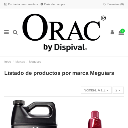
Contacta con nosotros
·
Guía de compra
Favoritos (
0
)
0
Inicio
Marcas
Meguiars
Listado de productos por marca Meguiars
Nombre, A a Z
2